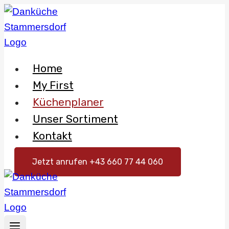
Skip
to
content
Home
My First
Küchenplaner
Unser Sortiment
Kontakt
Jetzt anrufen +43 660 77 44 060