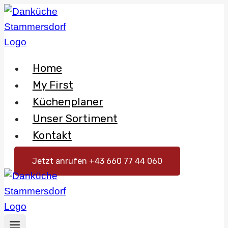
Skip
to
content
Home
My First
Küchenplaner
Unser Sortiment
Kontakt
Jetzt anrufen +43 660 77 44 060